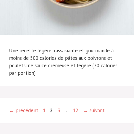
Une recette légère, rassasiante et gourmande à
moins de 500 calories de pâtes aux poivrons et
poulet.Une sauce crémeuse et légère (70 calories
par portion).
Page
Page
Page
Page
←
précédent
1
2
3
…
12
→
suivant