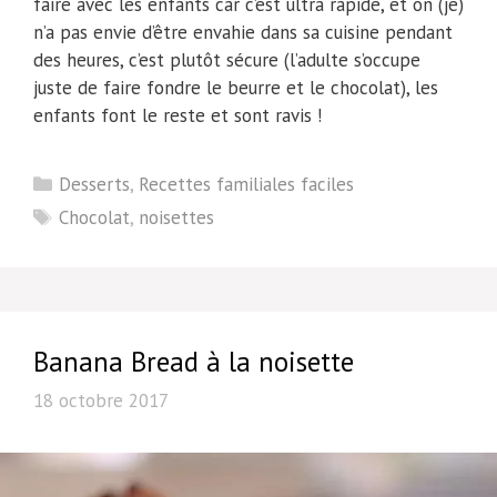
faire avec les enfants car c’est ultra rapide, et on (je)
n’a pas envie d’être envahie dans sa cuisine pendant
des heures, c’est plutôt sécure (l’adulte s’occupe
juste de faire fondre le beurre et le chocolat), les
enfants font le reste et sont ravis !
Catégories
Desserts
,
Recettes familiales faciles
Étiquettes
Chocolat
,
noisettes
Banana Bread à la noisette
18 octobre 2017