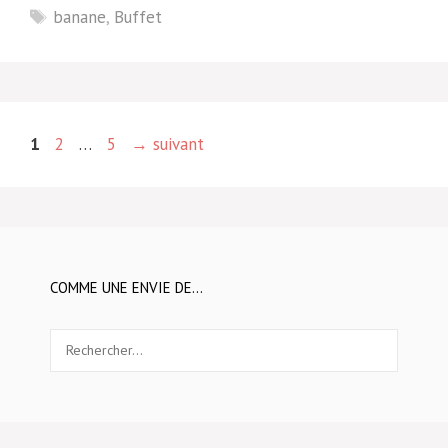
Étiquettes
banane
,
Buffet
Page
Page
Page
1
2
…
5
→
suivant
COMME UNE ENVIE DE…
Rechercher :