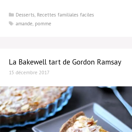
Catégories
Desserts
,
Recettes familiales faciles
Étiquettes
amande
,
pomme
La Bakewell tart de Gordon Ramsay
15 décembre 2017