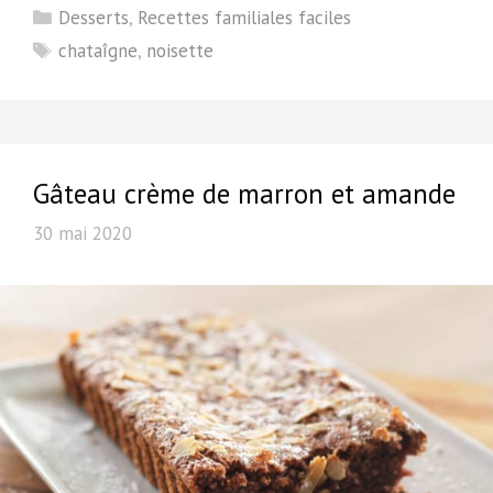
Catégories
Desserts
,
Recettes familiales faciles
Étiquettes
chataîgne
,
noisette
Gâteau crème de marron et amande
30 mai 2020