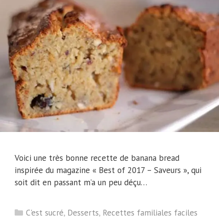
Voici une très bonne recette de banana bread
inspirée du magazine « Best of 2017 – Saveurs », qui
soit dit en passant m’a un peu déçu…
Catégories
C'est sucré
,
Desserts
,
Recettes familiales faciles