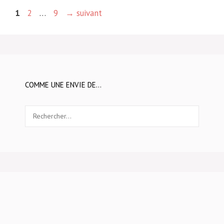
Page
Page
Page
1
2
…
9
→
suivant
COMME UNE ENVIE DE…
Rechercher :