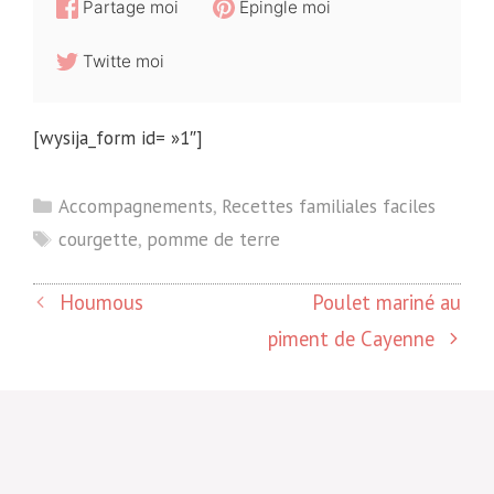
Partage moi
Epingle moi
Twitte moi
[wysija_form id= »1″]
Catégories
Accompagnements
,
Recettes familiales faciles
Étiquettes
courgette
,
pomme de terre
Houmous
Poulet mariné au
piment de Cayenne