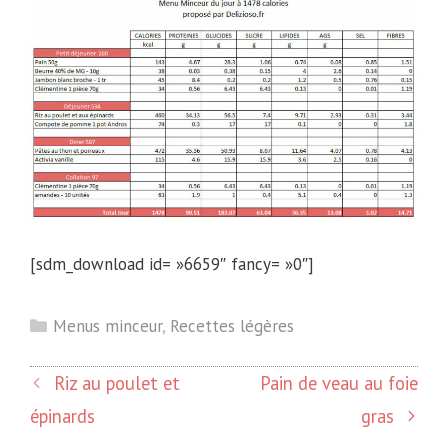
[sdm_download id= »6659″ fancy= »0″]
Catégories
Menus minceur
,
Recettes légères
Riz au poulet et
Pain de veau au foie
épinards
gras