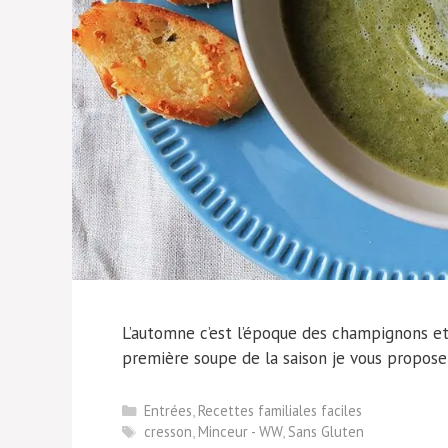
L’automne c’est l’époque des champignons et 
première soupe de la saison je vous propose
Catégories
Entrées
,
Recettes familiales faciles
Étiquettes
cresson
,
Minceur - WW
,
Sans Gluten