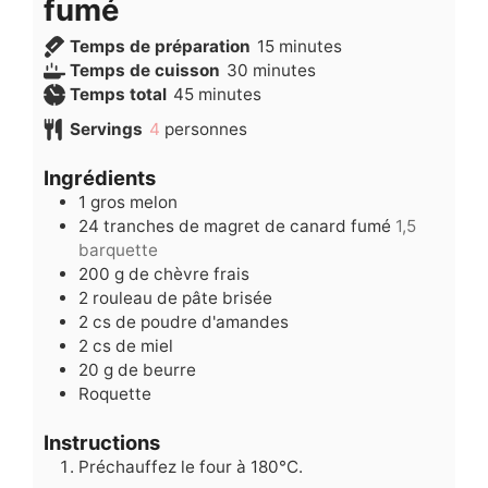
fumé
minutes
Temps de préparation
15
minutes
minutes
Temps de cuisson
30
minutes
minutes
Temps total
45
minutes
Servings
4
personnes
Ingrédients
1
gros melon
24
tranches de magret de canard fumé
1,5
barquette
200
g
de chèvre frais
2
rouleau de pâte brisée
2
cs de poudre d'amandes
2
cs de miel
20
g
de beurre
Roquette
Instructions
Préchauffez le four à 180°C.