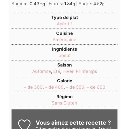
Sodium:
0.43
|
Fibres:
1.84
|
Sucre:
4.52
mg
g
g
Type de plat
Apéritif
Cuisine
Américaine
Ingrédients
boeuf
Saison
Automne
,
Eté
,
Hiver
,
Printemps
Calorie
– de 300
,
– de 400
,
– de 500
,
– de 600
Régime
Sans Gluten
Vous aimez cette recette ?
Dites moi
tout et partagez la ! Merci