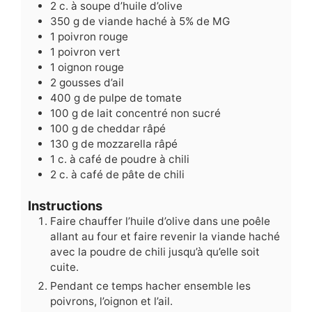
2
c. à soupe
d’huile d’olive
350
g
de viande haché à 5% de MG
1
poivron rouge
1
poivron vert
1
oignon rouge
2
gousses d’ail
400
g
de pulpe de tomate
100
g
de lait concentré non sucré
100
g
de cheddar râpé
130
g
de mozzarella râpé
1
c. à café
de poudre à chili
2
c. à café
de pâte de chili
Instructions
Faire chauffer l’huile d’olive dans une poêle
allant au four et faire revenir la viande haché
avec la poudre de chili jusqu’à qu’elle soit
cuite.
Pendant ce temps hacher ensemble les
poivrons, l’oignon et l’ail.