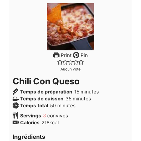
Print
Pin
Aucun vote
Chili Con Queso
minutes
Temps de préparation
15
minutes
minutes
Temps de cuisson
35
minutes
minutes
Temps total
50
minutes
Servings
8
convives
Calories
218
kcal
Ingrédients