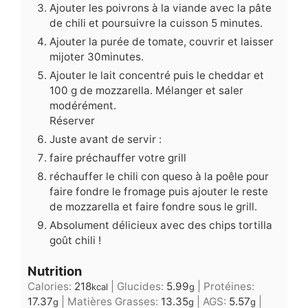
Ajouter les poivrons à la viande avec la pâte
de chili et poursuivre la cuisson 5 minutes.
Ajouter la purée de tomate, couvrir et laisser
mijoter 30minutes.
Ajouter le lait concentré puis le cheddar et
100 g de mozzarella. Mélanger et saler
modérément.
Réserver
Juste avant de servir :
faire préchauffer votre grill
réchauffer le chili con queso à la poêle pour
faire fondre le fromage puis ajouter le reste
de mozzarella et faire fondre sous le grill.
Absolument délicieux avec des chips tortilla
goût chili !
Nutrition
Calories:
218
|
Glucides:
5.99
|
Protéines:
kcal
g
17.37
|
Matières Grasses:
13.35
|
AGS:
5.57
|
g
g
g