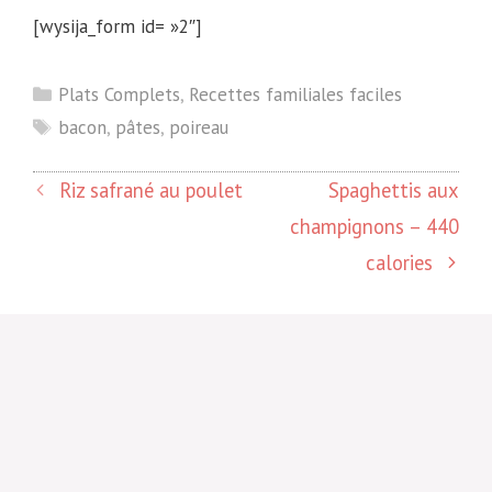
[wysija_form id= »2″]
Catégories
Plats Complets
,
Recettes familiales faciles
Étiquettes
bacon
,
pâtes
,
poireau
Riz safrané au poulet
Spaghettis aux
champignons – 440
calories