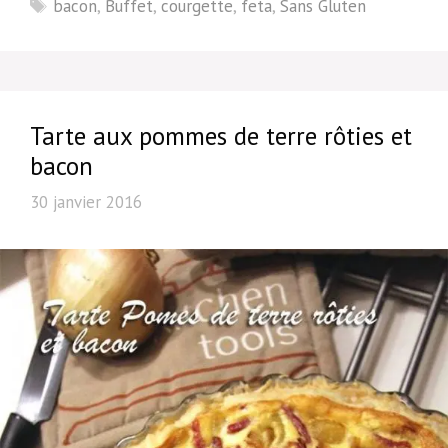
Étiquettes
bacon
,
Buffet
,
courgette
,
feta
,
Sans Gluten
Tarte aux pommes de terre rôties et
bacon
30 janvier 2016