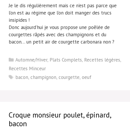
Je le dis régulièrement mais ce n’est pas parce que
l’on est au régime que l’on doit manger des trucs
insipides !
Donc aujourd’hui je vous propose une poêlée de
courgettes râpés avec des champignons et du
bacon… un petit air de courgette carbonara non ?
Catégories
Automne/Hiver
,
Plats Complets
,
Recettes légères
,
Recettes Minceur
Étiquettes
bacon
,
champignon
,
courgette
,
oeuf
Croque monsieur poulet, épinard,
bacon