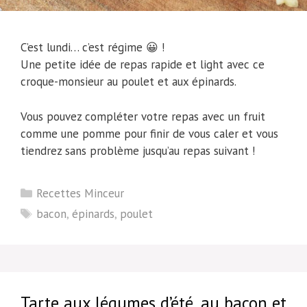
C’est lundi… c’est régime 😀 !
Une petite idée de repas rapide et light avec ce
croque-monsieur au poulet et aux épinards.
Vous pouvez compléter votre repas avec un fruit
comme une pomme pour finir de vous caler et vous
tiendrez sans problème jusqu’au repas suivant !
Catégories
Recettes Minceur
Étiquettes
bacon
,
épinards
,
poulet
Tarte aux légumes d’été, au bacon et