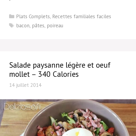
Catégories
Plats Complets
,
Recettes familiales faciles
Étiquettes
bacon
,
pâtes
,
poireau
Salade paysanne légère et oeuf
mollet – 340 Calories
14 juillet 2014