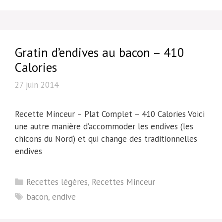
Gratin d’endives au bacon – 410
Calories
27 juin 2014
Recette Minceur – Plat Complet – 410 Calories Voici
une autre manière d’accommoder les endives (les
chicons du Nord) et qui change des traditionnelles
endives
Catégories
Recettes légères
,
Recettes Minceur
Étiquettes
bacon
,
endive