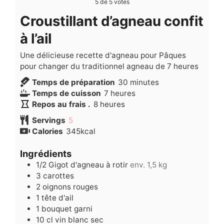
5
de
5
votes
Croustillant d’agneau confit
à l’ail
Une délicieuse recette d'agneau pour Pâques
pour changer du traditionnel agneau de 7 heures
minutes
Temps de préparation
30
minutes
heures
Temps de cuisson
7
heures
heures
Repos au frais .
8
heures
Servings
5
Calories
345
kcal
Ingrédients
1/2
Gigot d'agneau à rotir
env. 1,5 kg
3
carottes
2
oignons rouges
1
tête d'ail
1
bouquet garni
10
cl
vin blanc sec