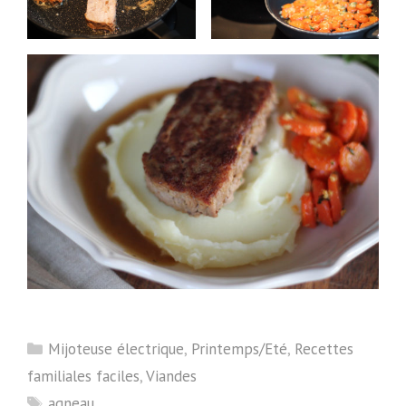
Catégories
Mijoteuse électrique
,
Printemps/Eté
,
Recettes
familiales faciles
,
Viandes
Étiquettes
agneau