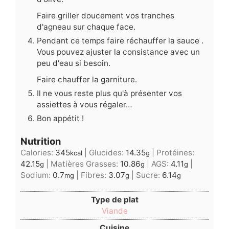
Faire griller doucement vos tranches
d'agneau sur chaque face.
Pendant ce temps faire réchauffer la sauce .
Vous pouvez ajuster la consistance avec un
peu d'eau si besoin.
Faire chauffer la garniture.
Il ne vous reste plus qu'à présenter vos
assiettes à vous régaler…
Bon appétit !
Nutrition
Calories:
345
|
Glucides:
14.35
|
Protéines:
kcal
g
42.15
|
Matières Grasses:
10.86
|
AGS:
4.11
|
g
g
g
Sodium:
0.7
|
Fibres:
3.07
|
Sucre:
6.14
mg
g
g
Type de plat
Viande
Cuisine