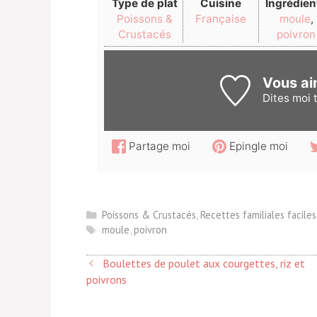
Type de plat
Cuisine
Ingrédien
Poissons &
Française
moule
,
Crustacés
poivron
Vous ai
Dites moi
t
Partage moi
Epingle moi
Catégories
Poissons & Crustacés
,
Recettes familiales faciles
Étiquettes
moule
,
poivron
Boulettes de poulet aux courgettes, riz et
poivrons