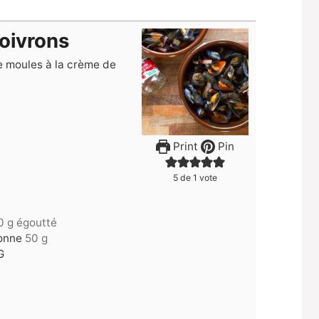
poivrons
de moules à la crème de
Print
Pin
5
de 1 vote
0 g égoutté
onne
50 g
G