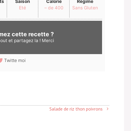
ts
Saison
Calorie
Régime
Eté
– de 400
Sans Gluten
mez cette recette ?
out et partagez la ! Merci
Twitte moi
Salade de riz thon poivrons