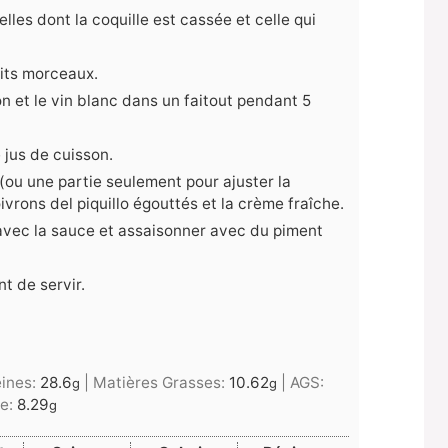
lles dont la coquille est cassée et celle qui
its morceaux.
n et le vin blanc dans un faitout pendant 5
 jus de cuisson.
r (ou une partie seulement pour ajuster la
vrons del piquillo égouttés et la crème fraîche.
 avec la sauce et assaisonner avec du piment
t de servir.
éines:
28.6
|
Matières Grasses:
10.62
|
AGS:
g
g
e:
8.29
g