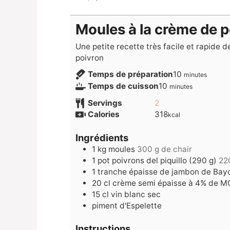
Moules à la crème de 
Une petite recette très facile et rapide 
poivron
minutes
Temps de préparation
10
minutes
minutes
Temps de cuisson
10
minutes
Servings
2
Calories
318
kcal
Ingrédients
1
kg
moules
300 g de chair
1
pot
poivrons del piquillo (290 g)
22
1
tranche épaisse de jambon de Bay
20
cl
crème semi épaisse à 4% de M
15
cl
vin blanc sec
piment d'Espelette
Instructions