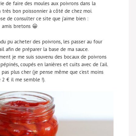
nvie de faire des moules aux poivrons dans la
n très bon poissonnier à côté de chez moi.
se de consulter ce site que j’aime bien :
s amis bretons 😀
ndu pu acheter des poivrons, les passer au four
’ail afin de préparer la base de ma sauce.
ment je me suis souvenu des bocaux de poivrons
pépinés, coupés en lanières et cuits avec de l’ail.
te pas plus cher (je pense même que c’est moins
 2 € il me semble !).