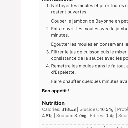
Nettoyer les moules et jeter toutes ce
restent ouvertes.
Couper le jambon de Bayonne en pet
Faire ouvrir les moules avec le jambo
minutes.
Egoutter les moules en conservant le
Filtrer le jus de cuisson puis le mixe
consistance de la sauce) avec les poi
Remettre les moules dans le faitout
d'Espelette.
Faire chauffer quelques minutes avan
Bon appétit !
Nutrition
Calories:
318
|
Glucides:
16.54
|
Prot
kcal
g
4.81
|
Sodium:
3.7
|
Fibres:
0.4
|
Sucr
g
mg
g