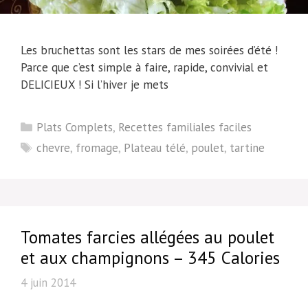
Les bruchettas sont les stars de mes soirées d’été !
Parce que c’est simple à faire, rapide, convivial et
DELICIEUX ! Si l’hiver je mets
Catégories
Plats Complets
,
Recettes familiales faciles
Étiquettes
chevre
,
fromage
,
Plateau télé
,
poulet
,
tartine
Tomates farcies allégées au poulet
et aux champignons – 345 Calories
4 juin 2014