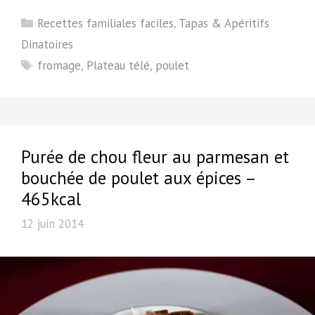
Catégories
Recettes familiales faciles
,
Tapas & Apéritifs
Dinatoires
Étiquettes
fromage
,
Plateau télé
,
poulet
Purée de chou fleur au parmesan et
bouchée de poulet aux épices –
465kcal
12 juin 2014