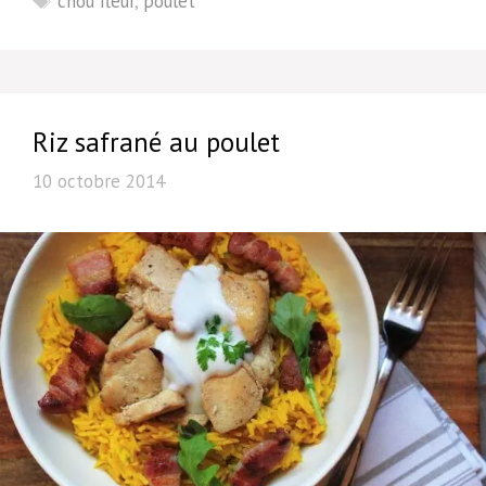
chou fleur
,
poulet
Riz safrané au poulet
10 octobre 2014