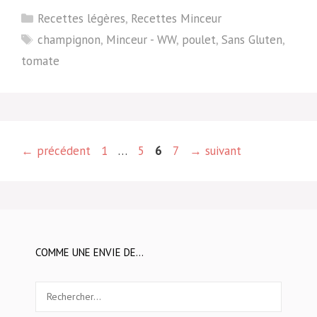
Catégories
Recettes légères
,
Recettes Minceur
Étiquettes
champignon
,
Minceur - WW
,
poulet
,
Sans Gluten
,
tomate
Page
Page
Page
Page
←
précédent
1
…
5
6
7
→
suivant
COMME UNE ENVIE DE…
Rechercher :