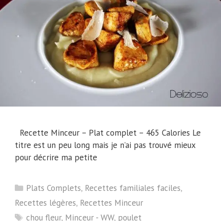
Recette Minceur – Plat complet – 465 Calories Le
titre est un peu long mais je n’ai pas trouvé mieux
pour décrire ma petite
Catégories
Plats Complets
,
Recettes familiales faciles
,
Recettes légères
,
Recettes Minceur
Étiquettes
chou fleur
,
Minceur - WW
,
poulet