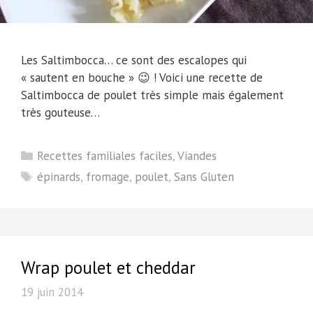
Les Saltimbocca… ce sont des escalopes qui
« sautent en bouche » 😉 ! Voici une recette de
Saltimbocca de poulet très simple mais également
très gouteuse…
Catégories
Recettes familiales faciles
,
Viandes
Étiquettes
épinards
,
fromage
,
poulet
,
Sans Gluten
Wrap poulet et cheddar
19 juin 2014