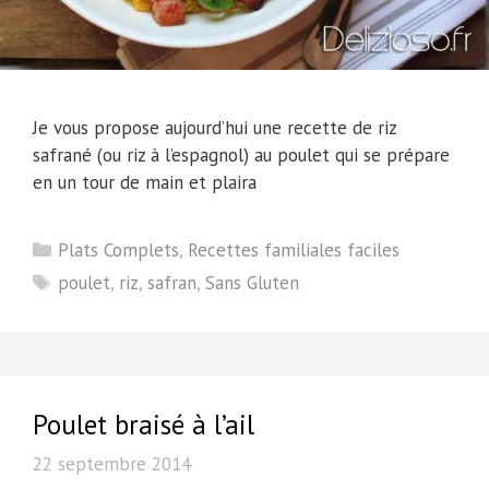
Je vous propose aujourd’hui une recette de riz
safrané (ou riz à l’espagnol) au poulet qui se prépare
en un tour de main et plaira
Catégories
Plats Complets
,
Recettes familiales faciles
Étiquettes
poulet
,
riz
,
safran
,
Sans Gluten
Poulet braisé à l’ail
22 septembre 2014