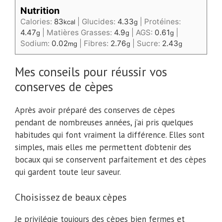
Nutrition
Calories:
83
|
Glucides:
4.33
|
Protéines:
kcal
g
4.47
|
Matières Grasses:
4.9
|
AGS:
0.61
|
g
g
g
Sodium:
0.02
|
Fibres:
2.76
|
Sucre:
2.43
mg
g
g
Mes conseils pour réussir vos
conserves de cèpes
Après avoir préparé des conserves de cèpes
pendant de nombreuses années, j’ai pris quelques
habitudes qui font vraiment la différence. Elles sont
simples, mais elles me permettent d’obtenir des
bocaux qui se conservent parfaitement et des cèpes
qui gardent toute leur saveur.
Choisissez de beaux cèpes
Je privilégie toujours des cèpes bien fermes et