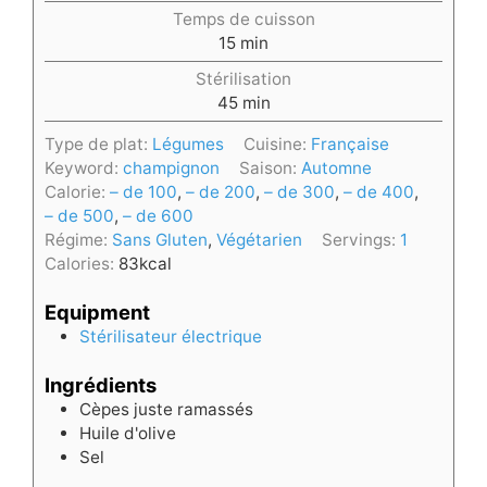
Temps de cuisson
minutes
15
min
Stérilisation
minutes
45
min
Type de plat:
Légumes
Cuisine:
Française
Keyword:
champignon
Saison:
Automne
Calorie:
– de 100
,
– de 200
,
– de 300
,
– de 400
,
– de 500
,
– de 600
Régime:
Sans Gluten
,
Végétarien
Servings:
1
Calories:
83
kcal
Equipment
Stérilisateur électrique
Ingrédients
Cèpes juste ramassés
Huile d'olive
Sel