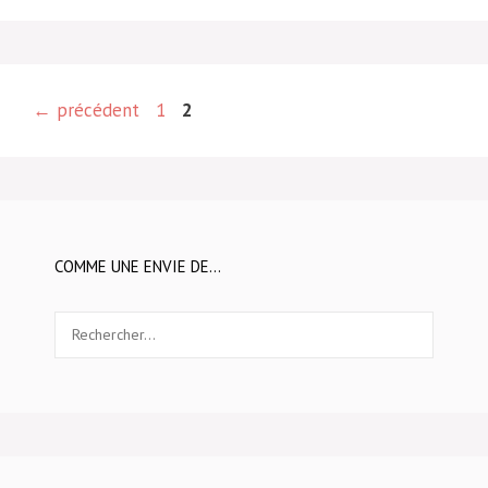
Page
Page
←
précédent
1
2
COMME UNE ENVIE DE…
Rechercher :