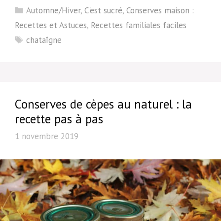
Catégories
Automne/Hiver
,
C'est sucré
,
Conserves maison :
Recettes et Astuces
,
Recettes familiales faciles
Étiquettes
chataîgne
Conserves de cèpes au naturel : la
recette pas à pas
1 novembre 2019