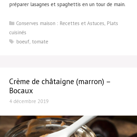
préparer lasagnes et spaghettis en un tour de main.
Catégories
Conserves maison : Recettes et Astuces
,
Plats
cuisinés
Étiquettes
boeuf
,
tomate
Crème de châtaigne (marron) –
Bocaux
4 décembre 2019