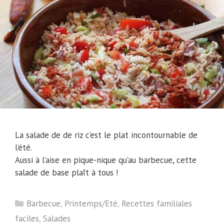
La salade de de riz c’est le plat incontournable de
l’été.
Aussi à l’aise en pique-nique qu’au barbecue, cette
salade de base plaît à tous !
Catégories
Barbecue
,
Printemps/Eté
,
Recettes familiales
faciles
,
Salades