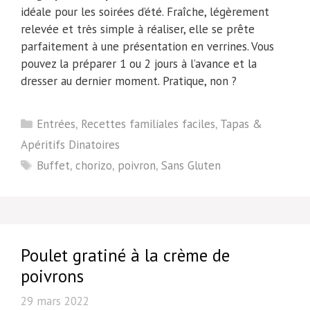
idéale pour les soirées d’été. Fraîche, légèrement
relevée et très simple à réaliser, elle se prête
parfaitement à une présentation en verrines. Vous
pouvez la préparer 1 ou 2 jours à l’avance et la
dresser au dernier moment. Pratique, non ?
Catégories
Entrées
,
Recettes familiales faciles
,
Tapas &
Apéritifs Dinatoires
Étiquettes
Buffet
,
chorizo
,
poivron
,
Sans Gluten
Poulet gratiné à la crème de
poivrons
29 mars 2022