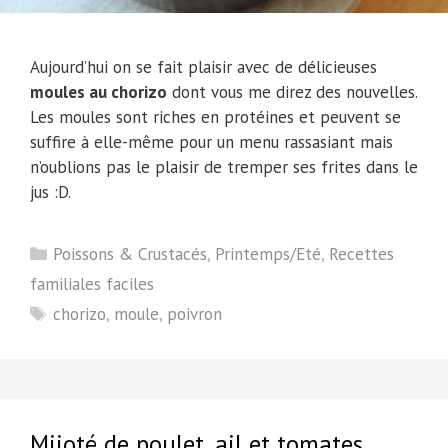
Онлайн-казино становятся все более популярными
Aujourd’hui on se fait plaisir avec de délicieuses
среди эстонских игроков, которые ищут
moules au chorizo
dont vous me direz des nouvelles.
развлечения и игры на реальные деньги. Однако
Les moules sont riches en protéines et peuvent se
некоторые пользователи могут столкнуться с
suffire à elle-même pour un menu rassasiant mais
ограничениями, связанными с добровольными
n’oublions pas le plaisir de tremper ses frites dans le
ограничениями на азартные игры. Если вы
jus :D.
задаетесь вопросом, как снять самоограничения
в казино в Эстонии, важно следовать законной и
Catégories
Poissons & Crustacés
,
Printemps/Eté
,
Recettes
ответственной процедуре. Рекомендации и
familiales faciles
подробные инструкции доступны по этой ссылке:
Étiquettes
chorizo
,
moule
,
poivron
https://zarubezhnye-kazino.com/zapret-na-azartnye-
igry/snyat-zapret-na-kazino/
. Этот ресурс
содержит четкие инструкции для тех, кто готов
возобновить доступ к игровым платформам,
сохранив контроль и осознание своих игровых
Mijoté de poulet, ail et tomates
привычек.