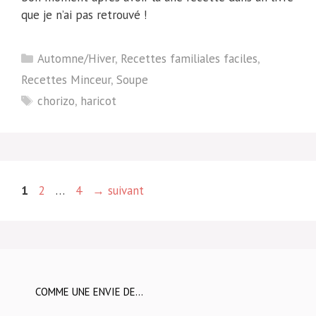
que je n’ai pas retrouvé !
Catégories
Automne/Hiver
,
Recettes familiales faciles
,
Recettes Minceur
,
Soupe
Étiquettes
chorizo
,
haricot
Page
Page
Page
1
2
…
4
→
suivant
COMME UNE ENVIE DE…