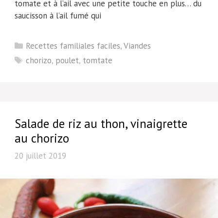
tomate et à l’ail avec une petite touche en plus… du
saucisson à l’ail fumé qui
Catégories
Recettes familiales faciles
,
Viandes
Étiquettes
chorizo
,
poulet
,
tomtate
Salade de riz au thon, vinaigrette
au chorizo
20 juillet 2019