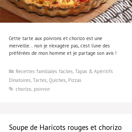
Cette tarte aux poivrons et chorizo est une
merveille… non je n’exagère pas, c’est l’une des
préférées de mon homme et je partage son avis !
Catégories
Recettes familiales faciles
,
Tapas & Apéritifs
Dinatoires
,
Tartes, Quiches, Pizzas
Étiquettes
chorizo
,
poivron
Soupe de Haricots rouges et chorizo