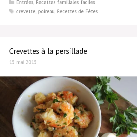
Catégories
Entrées
,
Recettes familiales faciles
Étiquettes
crevette
,
poireau
,
Recettes de Fêtes
Crevettes à la persillade
15 mai 2015