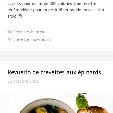
saveurs pour moins de 300 calories. Une recette
légère idéale pour un petit dîner rapide lorsqu’il fait
froid 😉
Catégories
Recettes Minceur
Étiquettes
crevette
,
poivron
,
riz
Revuelto de crevettes aux épinards
13 octobre 2023