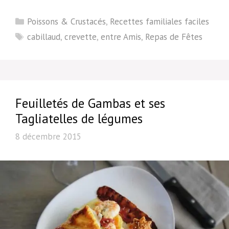
Catégories
Poissons & Crustacés
,
Recettes familiales faciles
Étiquettes
cabillaud
,
crevette
,
entre Amis
,
Repas de Fêtes
Feuilletés de Gambas et ses
Tagliatelles de légumes
8 décembre 2015