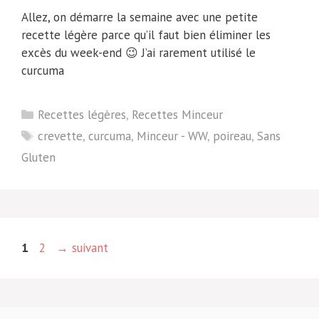
Allez, on démarre la semaine avec une petite
recette légère parce qu’il faut bien éliminer les
excès du week-end 😉 J’ai rarement utilisé le
curcuma
Catégories
Recettes légères
,
Recettes Minceur
Étiquettes
crevette
,
curcuma
,
Minceur - WW
,
poireau
,
Sans
Gluten
Page
Page
1
2
→
suivant