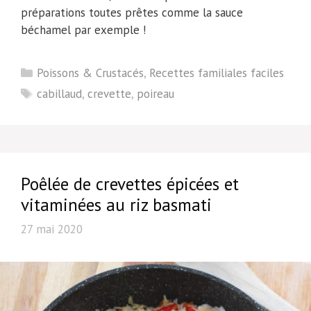
préparations toutes prêtes comme la sauce
béchamel par exemple !
Catégories
Poissons & Crustacés
,
Recettes familiales faciles
Étiquettes
cabillaud
,
crevette
,
poireau
Poêlée de crevettes épicées et
vitaminées au riz basmati
27 mai 2020