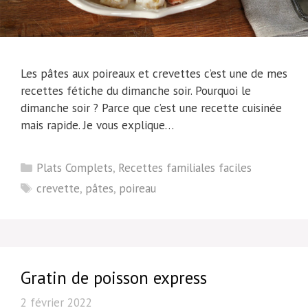
Les pâtes aux poireaux et crevettes c’est une de mes
recettes fétiche du dimanche soir. Pourquoi le
dimanche soir ? Parce que c’est une recette cuisinée
mais rapide. Je vous explique…
Catégories
Plats Complets
,
Recettes familiales faciles
Étiquettes
crevette
,
pâtes
,
poireau
Gratin de poisson express
2 février 2022