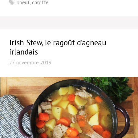
Étiquettes
boeuf
,
carotte
Irish Stew, le ragoût d’agneau
irlandais
27 novembre 2019