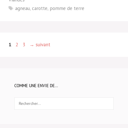
Étiquettes
agneau
,
carotte
,
pomme de terre
Page
Page
Page
1
2
3
→
suivant
COMME UNE ENVIE DE…
Rechercher :