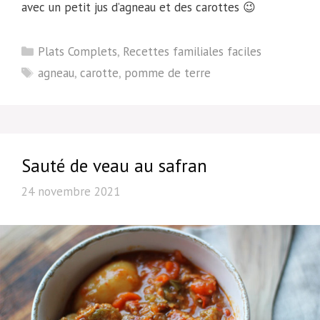
avec un petit jus d’agneau et des carottes 😉
Catégories
Plats Complets
,
Recettes familiales faciles
Étiquettes
agneau
,
carotte
,
pomme de terre
Sauté de veau au safran
24 novembre 2021