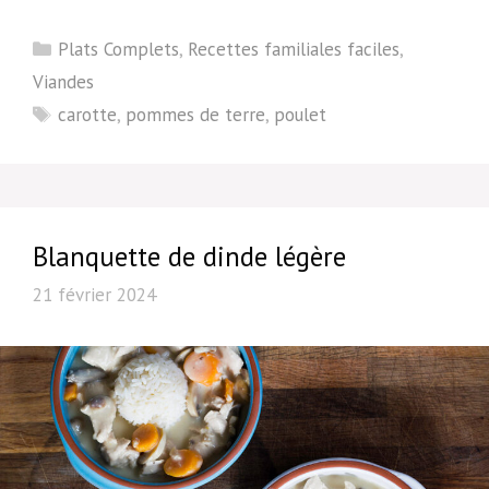
Catégories
Plats Complets
,
Recettes familiales faciles
,
Viandes
Étiquettes
carotte
,
pommes de terre
,
poulet
Blanquette de dinde légère
21 février 2024