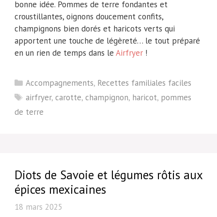
bonne idée. Pommes de terre fondantes et
croustillantes, oignons doucement confits,
champignons bien dorés et haricots verts qui
apportent une touche de légèreté… le tout préparé
en un rien de temps dans le
Airfryer
!
Catégories
Accompagnements
,
Recettes familiales faciles
Étiquettes
airfryer
,
carotte
,
champignon
,
haricot
,
pommes
de terre
Diots de Savoie et légumes rôtis aux
épices mexicaines
18 mars 2025