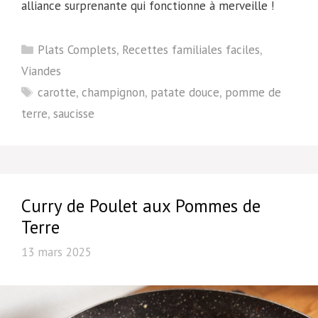
alliance surprenante qui fonctionne à merveille !
Catégories
Plats Complets
,
Recettes familiales faciles
,
Viandes
Étiquettes
carotte
,
champignon
,
patate douce
,
pomme de
terre
,
saucisse
Curry de Poulet aux Pommes de
Terre
13 mars 2025