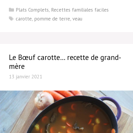
Catégories
Plats Complets
,
Recettes familiales faciles
Étiquettes
carotte
,
pomme de terre
,
veau
Le Bœuf carotte… recette de grand-
mère
13 janvier 2021